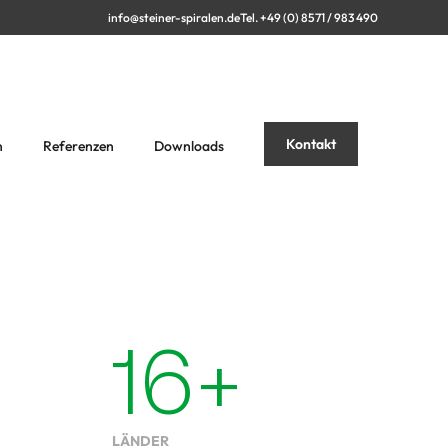
info@steiner-spiralen.de
Tel. +49 (0) 8571 / 983 490
Kontakt
n
Referenzen
Downloads
16
+
LÄNDER