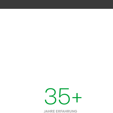
WILLKOMMEN BEI STEINER SPIRALEN
Tradition
in Fördertechnik.
Mehr Erfahren
35
+
JAHRE ERFAHRUNG